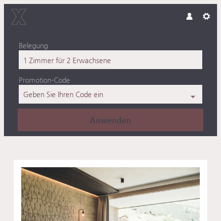
Belegung
1 Zimmer
für
2 Erwachsene
Promotion-Code
Geben Sie Ihren Code ein
Anwenden
Unsere Angebote im Zimmer 