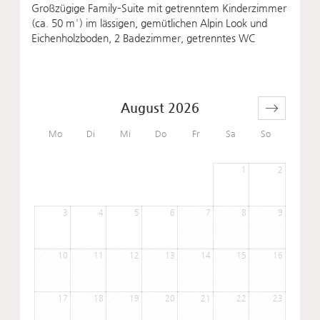
Großzügige Family–Suite mit getrenntem Kinderzimmer
(ca. 50 m²) im lässigen, gemütlichen Alpin Look und
Eichenholzboden, 2 Badezimmer, getrenntes WC
August 2026
Mo
Di
Mi
Do
Fr
Sa
So
1
2
3
4
5
6
7
8
9
10
11
12
13
14
15
16
17
18
19
20
21
22
23