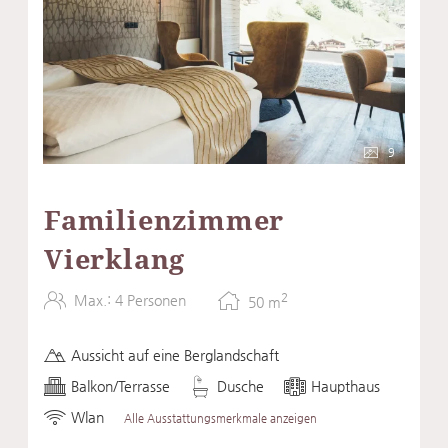
9
Familienzimmer
Vierklang
2
Max.: 4 Personen
50
m
Aussicht auf eine Berglandschaft
Balkon/Terrasse
Dusche
Haupthaus
Wlan
Alle Ausstattungsmerkmale anzeigen